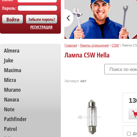
Пароль:
Забыли пароль?
РЕГИСТРАЦИЯ
Главная
\
Лампы освещения
\
C5W
\
Лампа C5
Almera
Лампа C5W Hella
Juke
Maxima
Micra
Артикул:
нет
Murano
Navara
13
Note
Pathfinder
Patrol
До