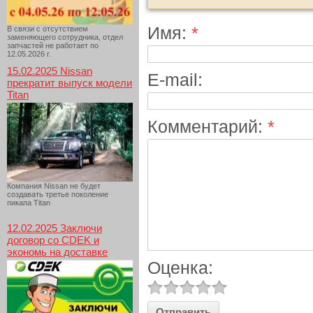
Имя:
*
В связи с отсутствием
заменяющего сотрудника, отдел
запчастей не работает по
12.05.2026 г.
15.02.2025 Nissan
E-mail:
прекратит выпуск модели
Titan
Комментарий:
*
Компания Nissan не будет
создавать третье поколение
пикапа Titan
12.02.2025 Заключи
договор со CDEK и
экономь на доставке
Оценка: