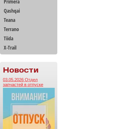
Primera
Qashqai
Teana
Terrano
Tiida
X-Trail
Новости
03.05.2026 Отдел
запчастей в отпуске