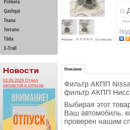
Primera
Д
Qashqai
Teana
Прои
Terrano
под
Tiida
Рейтинг:
(0 голосов)
X-Trail
Новости
Описание
03.05.2026 Отдел
Фильтр АКПП Nissa
запчастей в отпуске
фильтр АКПП Нисса
Выбирая этот това
Ваш автомобиль, к
проверен нашим с