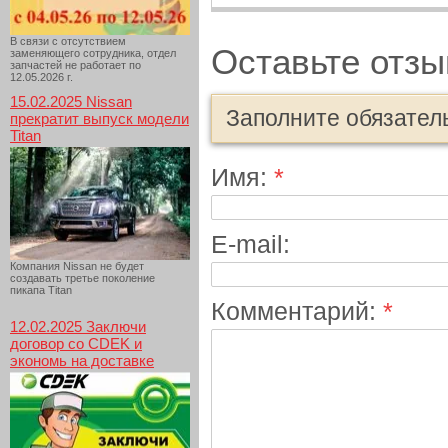
В связи с отсутствием
Оставьте отзы
заменяющего сотрудника, отдел
запчастей не работает по
12.05.2026 г.
15.02.2025 Nissan
Заполните обязател
прекратит выпуск модели
Titan
Имя:
*
E-mail:
Компания Nissan не будет
создавать третье поколение
пикапа Titan
Комментарий:
*
12.02.2025 Заключи
договор со CDEK и
экономь на доставке