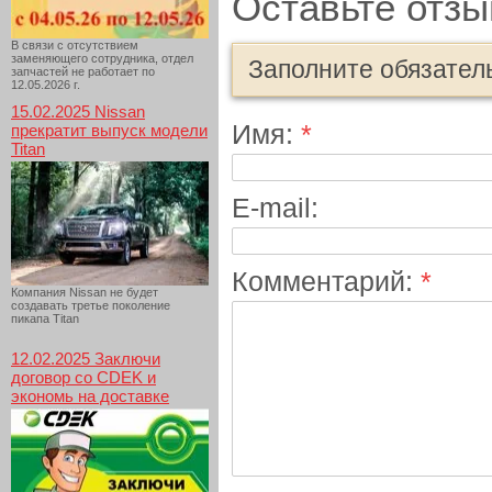
Оставьте отзы
В связи с отсутствием
заменяющего сотрудника, отдел
Заполните обязател
запчастей не работает по
12.05.2026 г.
15.02.2025 Nissan
Имя:
*
прекратит выпуск модели
Titan
E-mail:
Комментарий:
*
Компания Nissan не будет
создавать третье поколение
пикапа Titan
12.02.2025 Заключи
договор со CDEK и
экономь на доставке